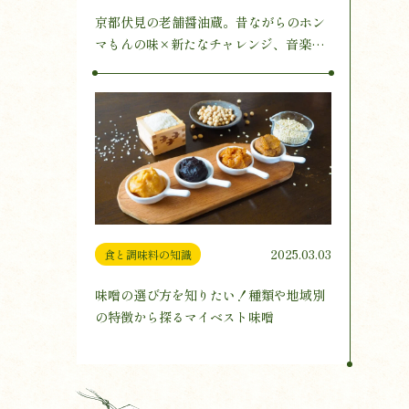
京都伏見の老舗醤油蔵。昔ながらのホン
マもんの味×新たなチャレンジ、音楽醸
造とは
2025.03.03
食と調味料の知識
味噌の選び方を知りたい！種類や地域別
の特徴から探るマイベスト味噌