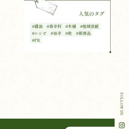
人気のタグ
#醤油
#香辛料
#木桶
#地域貢献
#レシピ
#旨辛
#秋
#新商品
#PR
FOLLOW US