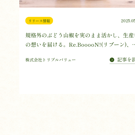
2025.0
リリース情報
規格外のぶどう山椒を実のまま活かし、生産
の想いを届ける。Re.BooooN!(リブーン)、
商品「ぶどう山椒醤油麹」「塩麹オイル」を
記事を
株式会社トリプルバリュー
売！