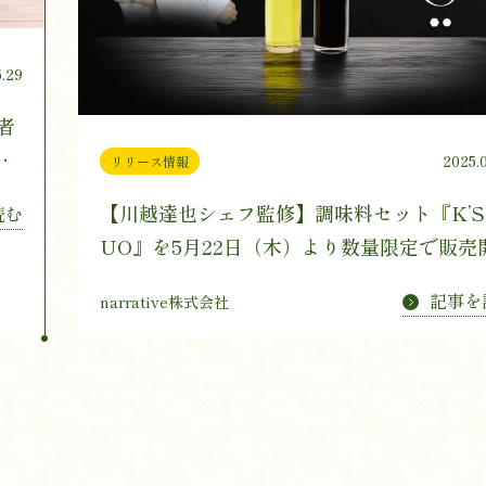
5.29
者
新
2025.
リリース情報
発
【川越達也シェフ監修】調味料セット『K’S
読む
UO』を5月22日（木）より数量限定で販売
記事を
narrative株式会社