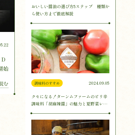
おいしい醤油の選び方5ステップ 種類か
ら使い方まで徹底解説
05.22
 D
開始
読む
2024.09.05
調味料のすすめ
クセになる！ターンムファームのピリ辛
調味料「胡麻辣醤」の魅力と夏野菜レシ
ピ3選をご紹介