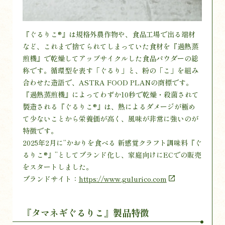
『ぐるりこ®』は規格外農作物や、食品工場で出る端材
など、これまで捨てられてしまっていた食材を『過熱蒸
煎機』で乾燥してアップサイクルした食品パウダーの総
称です。循環型を表す「ぐるり」と、粉の「こ」を組み
合わせた造語で、ASTRA FOOD PLANの商標です。
『過熱蒸煎機』によってわずか10秒で乾燥・殺菌されて
製造される『ぐるりこ®』は、熱によるダメージが極め
て少ないことから栄養価が高く、風味が非常に強いのが
特徴です。
2025年2月に“かおりを食べる 新感覚クラフト調味料『ぐ
るりこ®』”としてブランド化し、家庭向けにECでの販売
をスタートしました。
ブランドサイト：
https://www.gulurico.com
『タマネギぐるりこ』製品特徴