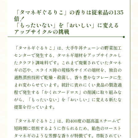
「タマネギぐるりこ」の香りは従来品の135
倍！
「もったいない」を「おいしい」に変える
アップサイクルの挑戦
「タマネギぐるりこ」は、大手牛丼チェーンの野菜加工
センターで発生する、タマネギ端材をアップサイクルし
たクラフト調味料です。これまで廃棄されていたタマネ
ギの芯や、スライス時の規格外サイズの端材を、独自の
過熱蒸煎技術で乾燥・殺菌し、香り豊かなフレークに生
まれ変わらせています。統計に表れにくい食品の製造過
程で発生する「かくれフードロス」の削減に取り組みな
がら、「もったいない」を「おいしい」に変える新たな
提案を行っています。
「タマネギぐるりこ」は、約400度の超高温スチームで
短時間に焙煎するように作られるため、飴色のロースト
タマネギのような芳醇な香りが特徴です。市販されてい