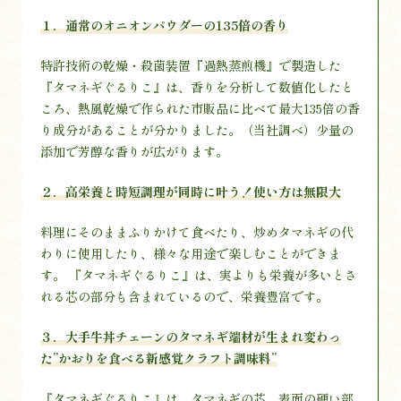
１．通常のオニオンパウダーの135倍の香り
特許技術の乾燥・殺菌装置『過熱蒸煎機』で製造した
『タマネギぐるりこ』は、香りを分析して数値化したと
ころ、熱風乾燥で作られた市販品に比べて最大135倍の香
り成分があることが分かりました。（当社調べ）少量の
添加で芳醇な香りが広がります。
２．高栄養と時短調理が同時に叶う！使い方は無限大
料理にそのままふりかけて食べたり、炒めタマネギの代
わりに使用したり、様々な用途で楽しむことができま
す。 『タマネギぐるりこ』は、実よりも栄養が多いとさ
れる芯の部分も含まれているので、栄養豊富です。
３．大手牛丼チェーンのタマネギ端材が生まれ変わっ
た”かおりを食べる新感覚クラフト調味料”
『タマネギぐるりこ』は、タマネギの芯、表面の硬い部