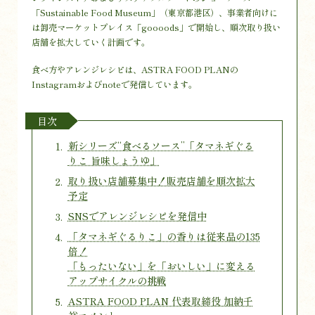
「Sustainable Food Museum」（東京都港区）、事業者向けに
は卸売マーケットプレイス「goooods」で開始し、順次取り扱い
店舗を拡大していく計画です。
食べ方やアレンジレシピは、ASTRA FOOD PLANの
Instagramおよびnoteで発信しています。
目次
新シリーズ“食べるソース”「タマネギぐる
りこ 旨味しょうゆ」
取り扱い店舗募集中！販売店舗を順次拡大
予定
SNSでアレンジレシピを発信中
「タマネギぐるりこ」の香りは従来品の135
倍！
「もったいない」を「おいしい」に変える
アップサイクルの挑戦
ASTRA FOOD PLAN 代表取締役 加納千