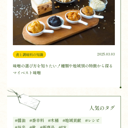
2025.03.03
食と調味料の知識
味噌の選び方を知りたい！種類や地域別の特徴から探る
マイベスト味噌
人気のタグ
#醤油
#香辛料
#木桶
#地域貢献
#レシピ
#旨辛
#秋
#新商品
#PR