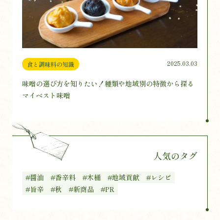
2025.03.03
食と調味料の知識
味噌の選び方を知りたい！種類や地域別の特徴から探る
マイベスト味噌
人気のタグ
#醤油
#香辛料
#木桶
#地域貢献
#レシピ
#旨辛
#秋
#新商品
#PR