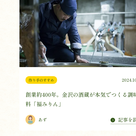
2024.1
作り手のすすめ
創業約400年。金沢の酒蔵が本気でつくる調
料「福みりん」
記事を
あず