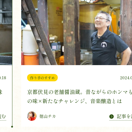
0.18
2024.
作り手のすすめ
味
京都伏見の老舗醤油蔵。昔ながらのホンマ
の味×新たなチャレンジ、音楽醸造とは
読む
記事を
徳山チカ