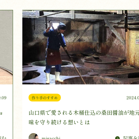
.09
2024.
作り手のすすめ
ョ
山口県で愛される木桶仕込の桑田醤油が地
味を守り続ける想いとは
読む
記事を
misacchi