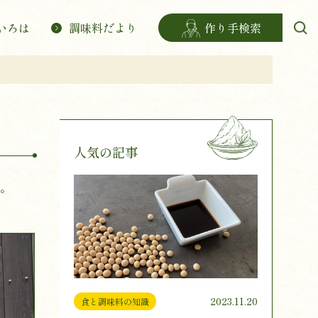
いろは
調味料だより
作り手検索
人気の記事
。
2023.11.20
食と調味料の知識