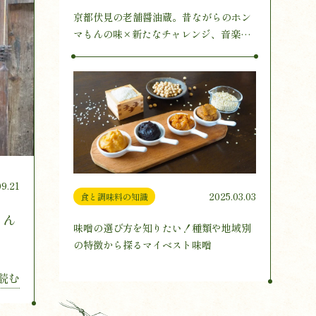
京都伏見の老舗醤油蔵。昔ながらのホン
マもんの味×新たなチャレンジ、音楽醸
造とは
09.21
2025.03.03
食と調味料の知識
もん
味噌の選び方を知りたい！種類や地域別
の特徴から探るマイベスト味噌
読む