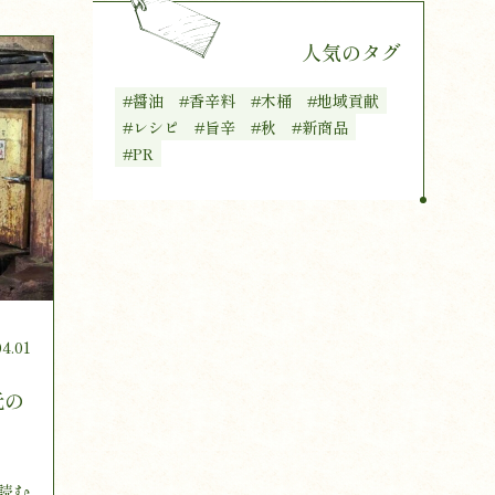
人気のタグ
#醤油
#香辛料
#木桶
#地域貢献
#レシピ
#旨辛
#秋
#新商品
#PR
04.01
元の
読む