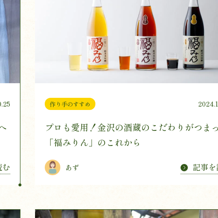
0.25
2024.
作り手のすすめ
へ
プロも愛用！金沢の酒蔵のこだわりがつま
「福みりん」のこれから
読む
記事を
あず