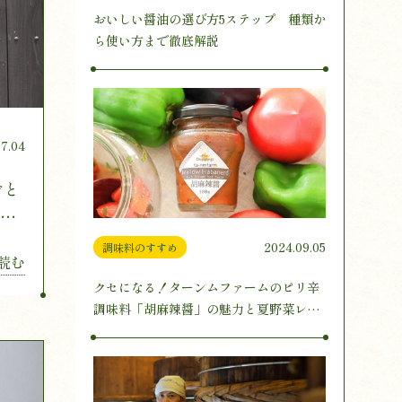
おいしい醤油の選び方5ステップ 種類か
ら使い方まで徹底解説
07.04
ごと
料作
2024.09.05
調味料のすすめ
読む
クセになる！ターンムファームのピリ辛
調味料「胡麻辣醤」の魅力と夏野菜レシ
ピ3選をご紹介