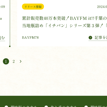
.09
2024.0
リリース情報
ョ
累計販売数40万本突破！BAYFM it!!千葉
当地瓶詰め「イチバン」シリーズ第３弾！
タイチバン黒・ブタイチバン白」
記事を
読む
BAYFM78
1
2