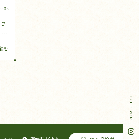
9.02
のご
「ブ
読む
FOLLOW US