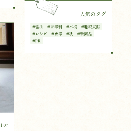
人気のタグ
#醤油
#香辛料
#木桶
#地域貢献
#レシピ
#旨辛
#秋
#新商品
#PR
01.07