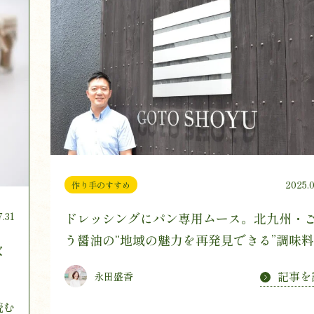
2025.
作り手のすすめ
7.31
ドレッシングにパン専用ムース。北九州・
う醤油の“地域の魅力を再発見できる”調味
次
り
記事を
永田盛香
読む