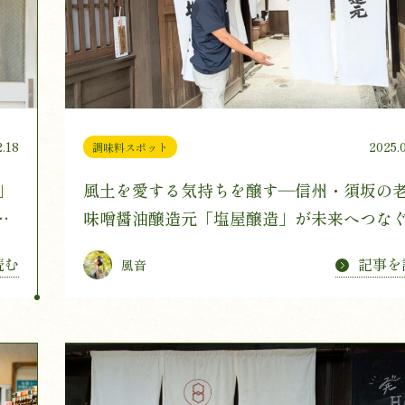
2.18
2025.
調味料スポット
」
風土を愛する気持ちを醸す―信州・須坂の
し
味噌醤油醸造元「塩屋醸造」が未来へつな
読む
記事を
風音