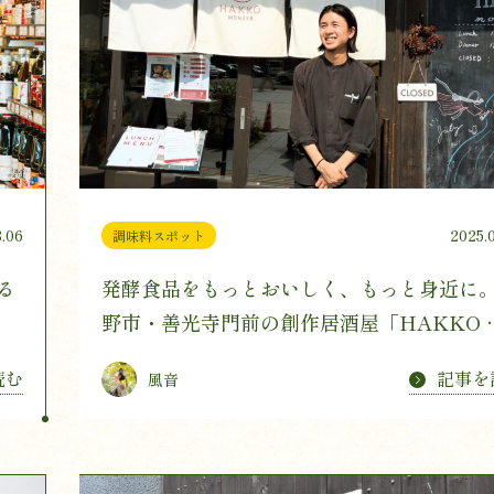
.06
2025.
調味料スポット
る
発酵食品をもっとおいしく、もっと身近に
野市・善光寺門前の創作居酒屋「HAKKO 
NZEN」
読む
記事を
風音