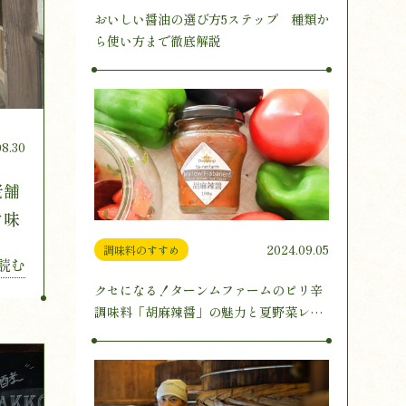
おいしい醤油の選び方5ステップ 種類か
ら使い方まで徹底解説
08.30
老舗
ぐ味
2024.09.05
調味料のすすめ
読む
クセになる！ターンムファームのピリ辛
調味料「胡麻辣醤」の魅力と夏野菜レシ
ピ3選をご紹介