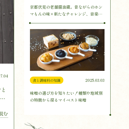
京都伏見の老舗醤油蔵。昔ながらのホン
マもんの味×新たなチャレンジ、音楽醸
造とは
07.04
2025.03.03
食と調味料の知識
ごと
味噌の選び方を知りたい！種類や地域別
料作
の特徴から探るマイベスト味噌
読む