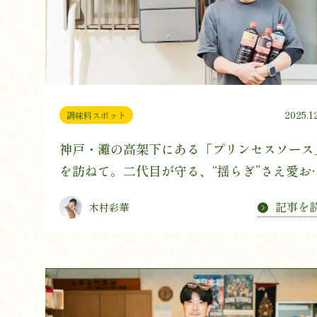
2025.1
調味料スポット
神戸・灘の高架下にある「プリンセスソース
を訪ねて。二代目が守る、“揺らぎ”さえ愛お
い味の哲学
記事を
木村彩華