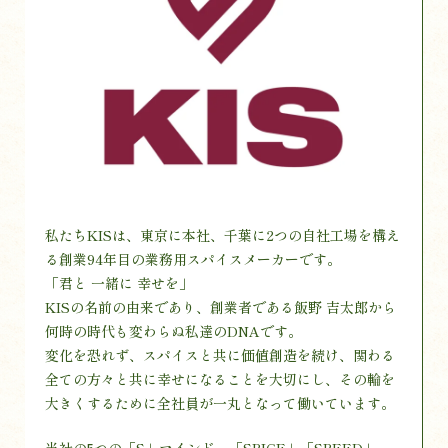
私たちKISは、東京に本社、千葉に2つの自社工場を構え
る創業94年目の業務用スパイスメーカーです。
「君と 一緒に 幸せを」
KISの名前の由来であり、創業者である飯野 吉太郎から
何時の時代も変わらぬ私達のDNAです。
変化を恐れず、スパイスと共に価値創造を続け、関わる
全ての方々と共に幸せになることを大切にし、その輪を
大きくするために全社員が一丸となって働いています。
当社の5つの「S」マインド、「SPICE」「SPEED」