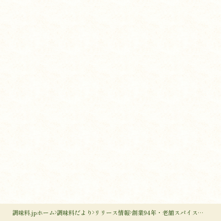
調味料.jpホーム
調味料だより
リリース情報
創業94年・老舗スパイスメーカーKISから、9種のスパイスとたまり醤油などでつくる新しい液体調味料リキッドスパイス「スパイス醤油」他、新商品3品を5/28(水)に発売