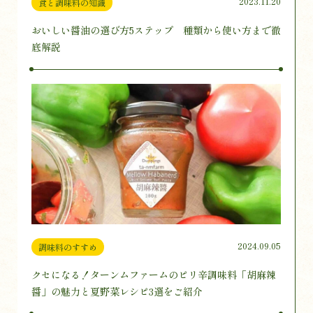
2023.11.20
食と調味料の知識
おいしい醤油の選び方5ステップ 種類から使い方まで徹
底解説
2024.09.05
調味料のすすめ
クセになる！ターンムファームのピリ辛調味料「胡麻辣
醤」の魅力と夏野菜レシピ3選をご紹介