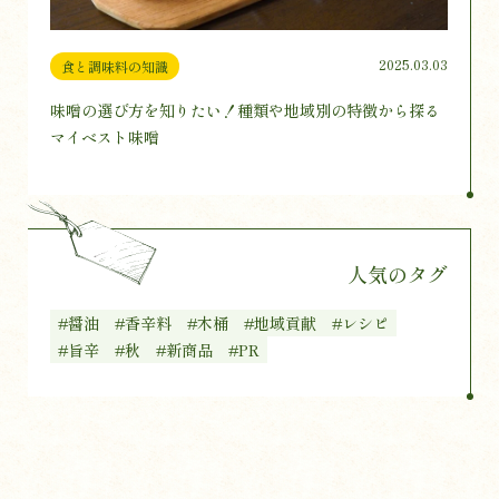
2025.03.03
食と調味料の知識
味噌の選び方を知りたい！種類や地域別の特徴から探る
マイベスト味噌
人気のタグ
#醤油
#香辛料
#木桶
#地域貢献
#レシピ
#旨辛
#秋
#新商品
#PR