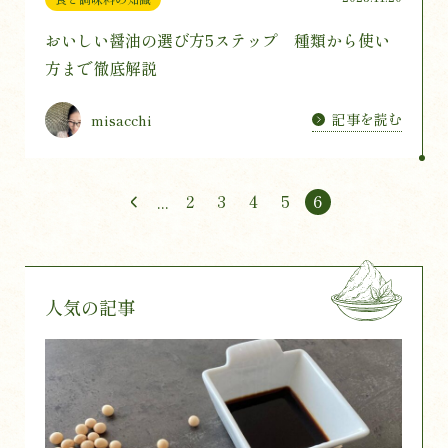
おいしい醤油の選び方5ステップ 種類から使い
方まで徹底解説
記事を読む
misacchi
2
3
4
5
6
...
人気の記事