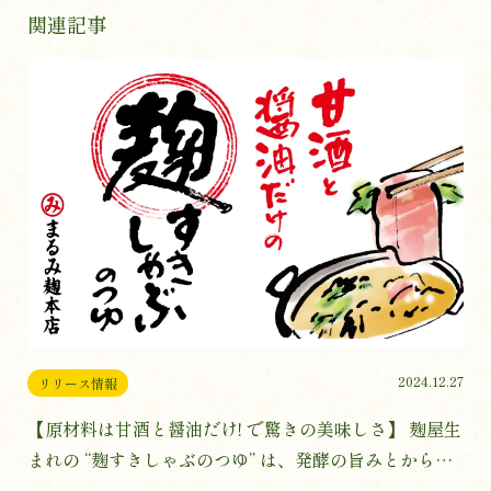
関連記事
2024.12.27
リリース情報
【原材料は甘酒と醤油だけ! で驚きの美味しさ】 麹屋生
まれの “麹すきしゃぶのつゆ” は、発酵の旨みとからだ
想いのつゆで、新しい鍋の楽しみ方! 大好評につき、試