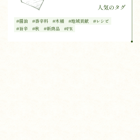
人気のタグ
#醤油
#香辛料
#木桶
#地域貢献
#レシピ
#旨辛
#秋
#新商品
#PR