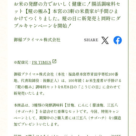
お米の発酵の力でおいしく健康に！腸活調味料セ
ット【糀の極み】本宮の3軒の米農家が手間ひま
かけてつくりました。糀の日に新発売と同時にダ
ブルキャンペーンを開始！
御稲プライマル株式会社
SHARE
※配信元：
PR TIMES
御稲プライマル株式会社（本社：福島県本宮市青田字寄松100番
地、代表取締役：後藤正人）は、100年続くお米生産者が手掛ける
「糀の極み」調味料セットを8月8日の「こうじの日」に合わせて
新発売いたします。
本商品は、3種類の発酵調味料【甘麹、にんにく醤油麹、三五八
（サゴハチ）】を詰合せた豪華なセットです。今回、特別キャン
ペーンとして、期間中のご購入者には三五八（サゴハチ）を1個追
加でプレゼントいたします。