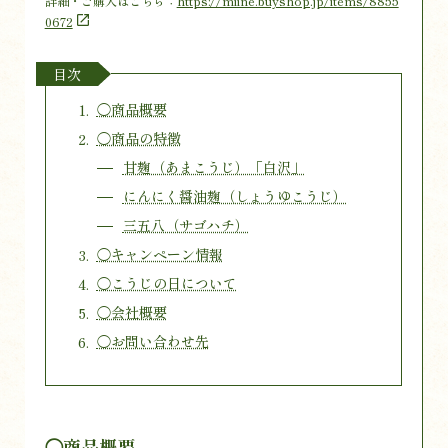
詳細・ご購入はこちら：
https://miine.buyshop.jp/items/8855
0672
目次
◯商品概要
◯商品の特徴
甘麹（あまこうじ）「白沢」
にんにく醤油麹（しょうゆこうじ）
三五八（サゴハチ）
◯キャンペーン情報
◯こうじの日について
◯会社概要
◯お問い合わせ先
◯商品概要