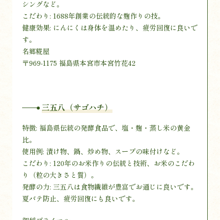
シングなど。
こだわり: 1688年創業の伝統的な麹作りの技。
健康効果: にんにくは身体を温めたり、疲労回復に良いで
す。
名郷糀屋
〒969-1175 福島県本宮市本宮竹花42
三五八（サゴハチ）
特徴: 福島県伝統の発酵食品で、塩・麹・蒸し米の黄金
比。
使用例: 漬け物、鍋、炒め物、スープの味付けなど。
こだわり: 120年のお米作りの伝統と技術、お米のこだわ
り（粒の大きさと質）。
発酵の力: 三五八は食物繊維が豊富でお通じに良いです。
夏バテ防止、疲労回復にも良いです。