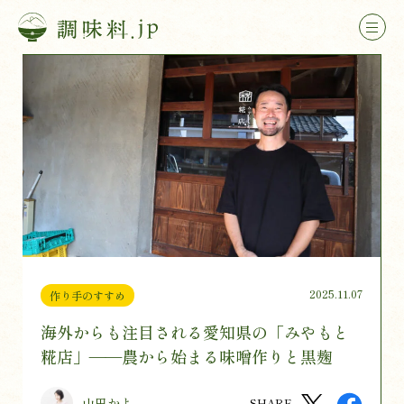
2025.11.07
作り手のすすめ
海外からも注目される愛知県の「みやもと
糀店」——農から始まる味噌作りと黒麹
山田かよ
SHARE