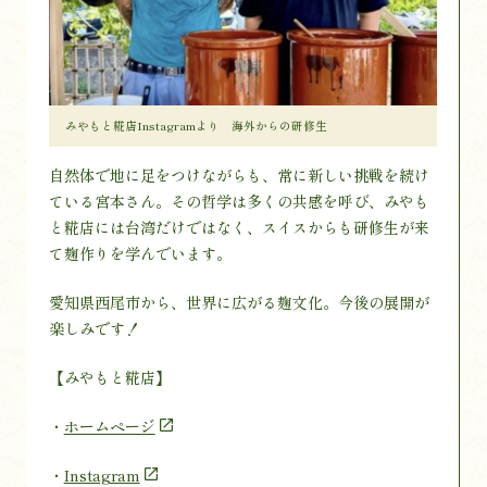
みやもと糀店Instagramより 海外からの研修生
自然体で地に足をつけながらも、常に新しい挑戦を続け
ている宮本さん。その哲学は多くの共感を呼び、みやも
と糀店には台湾だけではなく、スイスからも研修生が来
て麹作りを学んでいます。
愛知県西尾市から、世界に広がる麹文化。今後の展開が
楽しみです！
【みやもと糀店】
・
ホームページ
・
Instagram