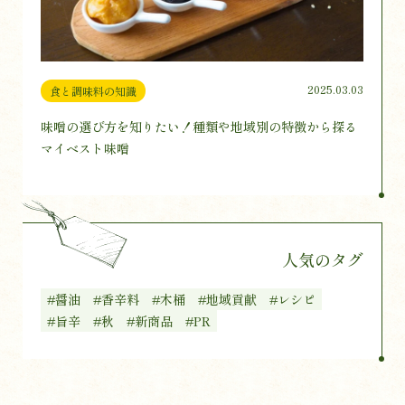
2025.03.03
食と調味料の知識
味噌の選び方を知りたい！種類や地域別の特徴から探る
マイベスト味噌
人気のタグ
#醤油
#香辛料
#木桶
#地域貢献
#レシピ
#旨辛
#秋
#新商品
#PR