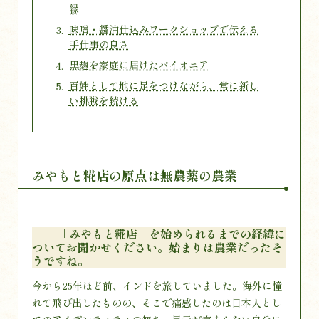
縁
味噌・醤油仕込みワークショップで伝える
手仕事の良さ
黒麹を家庭に届けたパイオニア
百姓として地に足をつけながら、常に新し
い挑戦を続ける
みやもと糀店の原点は無農薬の農業
—— 「みやもと糀店」を始められるまでの経緯に
ついてお聞かせください。始まりは農業だったそ
うですね。
今から25年ほど前、インドを旅していました。海外に憧
れて飛び出したものの、そこで痛感したのは日本人とし