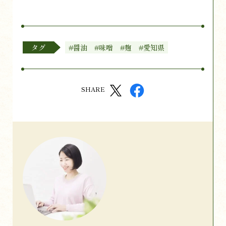
タグ
#醤油
#味噌
#麹
#愛知県
SHARE