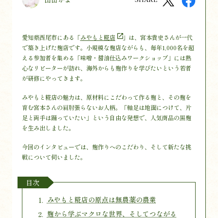
愛知県西尾市にある「
みやもと糀店
」は、宮本貴史さんが一代
で築き上げた麹店です。小規模な麹店ながらも、毎年1,000名を超
える参加者を集める「味噌・醤油仕込みワークショップ」には熱
心なリピーターが訪れ、海外からも麹作りを学びたいという若者
が研修にやってきます。
みやもと糀店の魅力は、原材料にこだわって作る麹と、その麹を
育む宮本さんの肩肘張らないお人柄。「軸足は地面につけて、片
足と両手は踊っていたい」という自由な発想で、人気商品の黒麹
を生み出しました。
今回のインタビューでは、麹作りへのこだわり、そして新たな挑
戦について伺いました。
目次
みやもと糀店の原点は無農薬の農業
麹から学ぶマクロな世界、そしてつながる