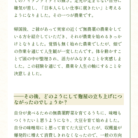
てのアイデンティティの無さ。足元が定まらない自分に
嫌気が差し、「日本人らしい仕事に就きたい」と考える
ようになりました。その一つが農業です。
帰国後、ご縁があって実家の近くで無農薬の農業をして
いる方を紹介していただき、それが農業を始めるきっか
けとなりました。覚悟も無く始めた農業でしたが、畑で
の作業を通じて人生観が一変したんです。体を動かすこ
とで頭の中が整理され、活力がみなぎることを実感しま
した。この経験を通じて、農業を人生の軸にすることを
決意しました。
——その後、どのようにして麹屋の立ち上げにつ
ながったのでしょうか？
自分が食べるための無農薬野菜を育てるうちに、味噌も
つくりたいと思うようになり、大豆を育て始めました。
自分の味噌用にと思って育てた大豆でしたが、収穫量が
爆発的に増えて消費しきれなくなったので、一般の方向