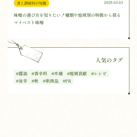
2025.03.03
食と調味料の知識
味噌の選び方を知りたい！種類や地域別の特徴から探る
マイベスト味噌
人気のタグ
#醤油
#香辛料
#木桶
#地域貢献
#レシピ
#旨辛
#秋
#新商品
#PR