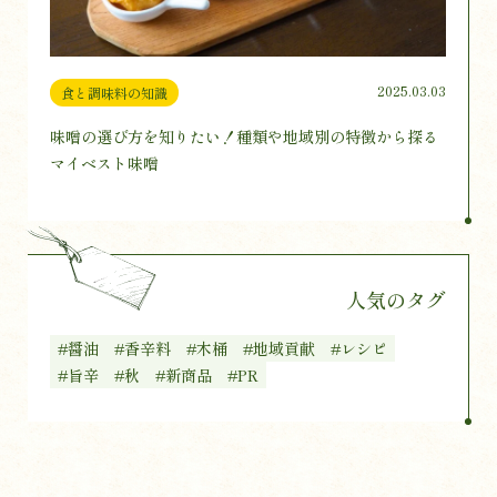
2025.03.03
食と調味料の知識
味噌の選び方を知りたい！種類や地域別の特徴から探る
マイベスト味噌
人気のタグ
#醤油
#香辛料
#木桶
#地域貢献
#レシピ
#旨辛
#秋
#新商品
#PR