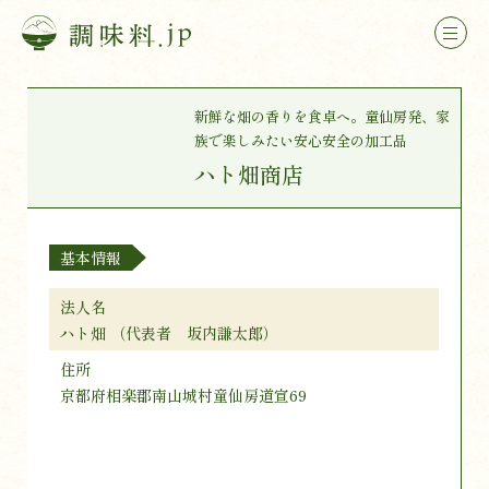
新鮮な畑の香りを食卓へ。童仙房発、家
族で楽しみたい安心安全の加工品
ハト畑商店
基本情報
法人名
ハト畑 （代表者 坂内謙太郎）
住所
京都府相楽郡南山城村童仙房道宣69