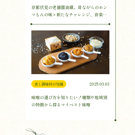
京都伏見の老舗醤油蔵。昔ながらのホン
マもんの味×新たなチャレンジ、音楽醸
造とは
2025.03.03
食と調味料の知識
味噌の選び方を知りたい！種類や地域別
の特徴から探るマイベスト味噌