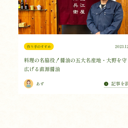
2023.1
作り手のすすめ
料理の名脇役！醤油の五大名産地・大野を守
広げる直源醤油
記事を
あず