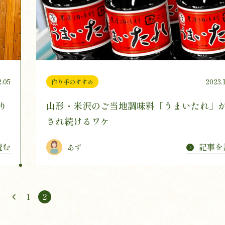
2.05
2023.
作り手のすすめ
り
山形・米沢のご当地調味料「うまいたれ」
され続けるワケ
読む
記事を
あず
1
2