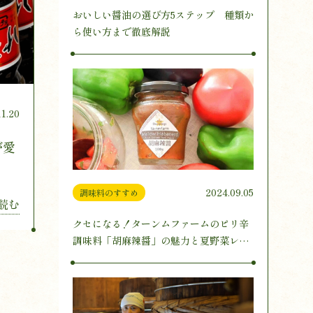
おいしい醤油の選び方5ステップ 種類か
ら使い方まで徹底解説
11.20
が愛
2024.09.05
調味料のすすめ
読む
クセになる！ターンムファームのピリ辛
調味料「胡麻辣醤」の魅力と夏野菜レシ
ピ3選をご紹介