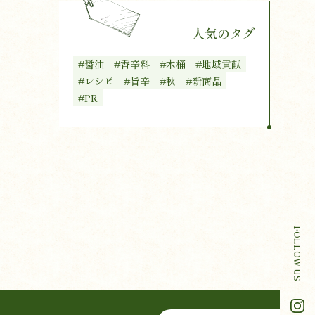
人気のタグ
#醤油
#香辛料
#木桶
#地域貢献
#レシピ
#旨辛
#秋
#新商品
#PR
FOLLOW US