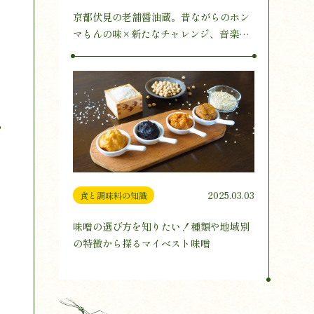
京都伏見の老舗醤油蔵。昔ながらのホン
マもんの味×新たなチャレンジ、音楽醸
造とは
2025.03.03
食と調味料の知識
味噌の選び方を知りたい！種類や地域別
の特徴から探るマイベスト味噌