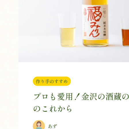
作り手のすすめ
プロも愛用！金沢の酒蔵
のこれから
あず