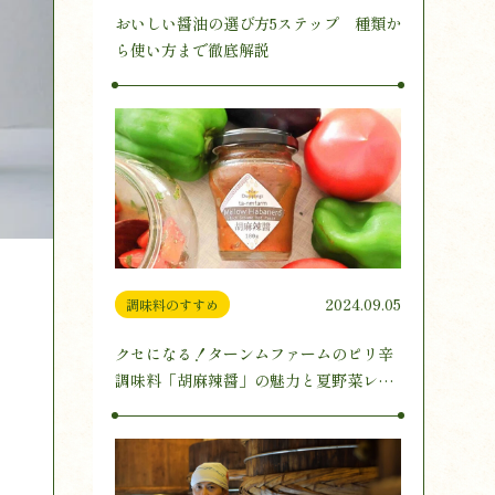
おいしい醤油の選び方5ステップ 種類か
ら使い方まで徹底解説
2024.09.05
調味料のすすめ
クセになる！ターンムファームのピリ辛
調味料「胡麻辣醤」の魅力と夏野菜レシ
ピ3選をご紹介