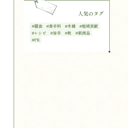
人気のタグ
#醤油
#香辛料
#木桶
#地域貢献
#レシピ
#旨辛
#秋
#新商品
#PR