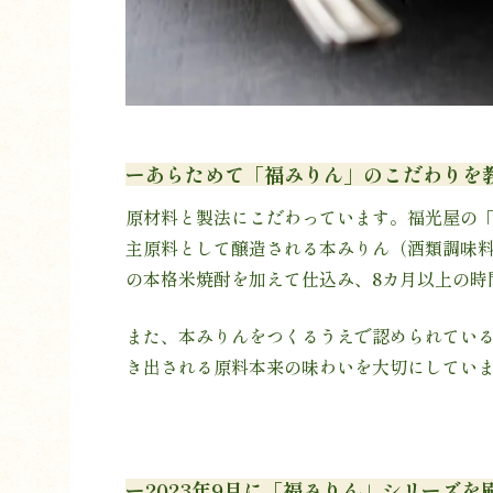
ーあらためて「福みりん」のこだわりを
原材料と製法にこだわっています。福光屋の
主原料として醸造される本みりん（酒類調味
の本格米焼酎を加えて仕込み、8カ月以上の時
また、本みりんをつくるうえで認められてい
き出される原料本来の味わいを大切にしてい
ー2023年9月に「福みりん」シリーズ