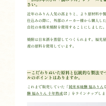
さい。
近年のみりん人気の高まりと、より原材料や
仕込みの際に、外部のメーカー様から購入し
自社の本格米焼酎を使用することにしました
焼酎は日本酒を蒸留してつくられます。福光
産の原料を使用しています。
ーこだわりぬいた原料と伝統的な製法で
ルのポイントはありますか。
これまで販売していた「
純米本味醂 福みりん
醂 福みりん 十年熟成
」をラインナップしま