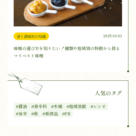
2025.03.03
食と調味料の知識
味噌の選び方を知りたい！種類や地域別の特徴から探る
マイベスト味噌
人気のタグ
#醤油
#香辛料
#木桶
#地域貢献
#レシピ
#旨辛
#秋
#新商品
#PR