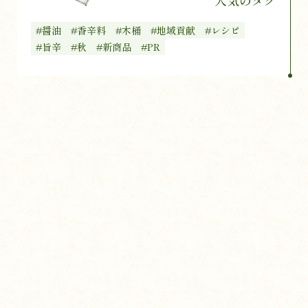
#醤油
#香辛料
#木桶
#地域貢献
#レシピ
#旨辛
#秋
#新商品
#PR