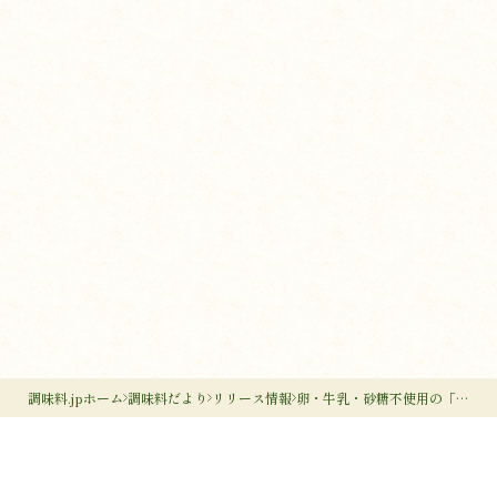
調味料.jpホーム
調味料だより
リリース情報
卵・牛乳・砂糖不使用の「麹マヨ」新発売！発酵食品ブランド「ORYZAE（オリゼ）」が、米麹と豆乳で作った美味しいマヨ を発売開始