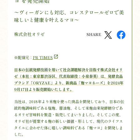
ヨ を発売開始
〜ヴィーガンにも対応、コレステロールゼロで美
味しいと健康を叶えるマヨ〜
株式会社オリゼ
SHARE
※配信元：
PR TIMES
日本の伝統発酵技術を用いて社会課題解決を目指す株式会社オリ
ゼ（本社：東京都渋谷区、代表取締役：小泉泰英）は、発酵食品
ブランド「ORYZAE」より、新商品「麹マヨネーズ」を2024年
9月17日より販売開始いたします。
当社は、2018年より米麹を使った商品を開発しており、日本の伝
統的麹調味料である塩麹、醤油麹、そして米麹由来発酵糖分であ
るオリゼ甘味料を製造・販売してまいりました。そしてこの度、
オリゼ社が提案する麹の新しい価値・形として、現代のライフス
タイルに合わせた体に嬉しい調味料である「麹マヨ」を開発しま
した。