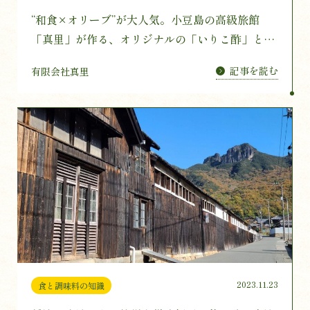
“和食×オリーブ”が大人気。小豆島の高級旅館
「真里」が作る、オリジナルの「いりこ酢」とオ
リーブオイルのセット企画がクラウドファンディ
記事を読む
有限会社真里
ングでスタート！
2023.11.23
食と調味料の知識