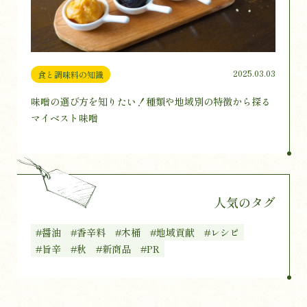
2025.03.03
食と調味料の知識
味噌の選び方を知りたい！種類や地域別の特徴から探る
マイベスト味噌
人気のタグ
#醤油
#香辛料
#木桶
#地域貢献
#レシピ
#旨辛
#秋
#新商品
#PR