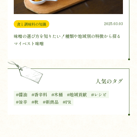
2025.03.03
食と調味料の知識
味噌の選び方を知りたい！種類や地域別の特徴から探る
マイベスト味噌
人気のタグ
#醤油
#香辛料
#木桶
#地域貢献
#レシピ
#旨辛
#秋
#新商品
#PR