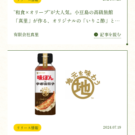
“和食×オリーブ”が大人気。小豆島の高級旅館
「真里」が作る、オリジナルの「いりこ酢」とオ
リーブオイルのセット企画がクラウドファンディ
記事を読む
有限会社真里
ングでスタート！
2024.07.19
リリース情報