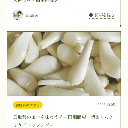
次世代へ…高木糀商店
記事を読む
makio
2023.12.05
調味料のすすめ
鳥取県の風土を味わう！ー田畑商店 梨＆らっき
ょうドレッシングー