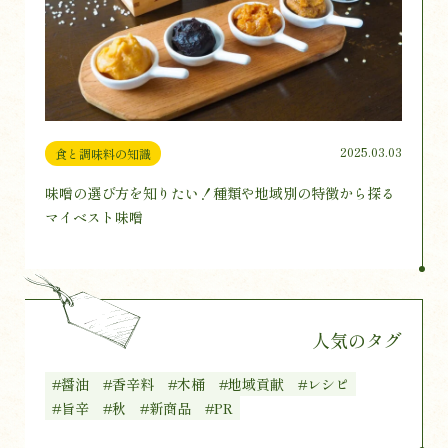
2025.03.03
食と調味料の知識
味噌の選び方を知りたい！種類や地域別の特徴から探る
マイベスト味噌
人気のタグ
#醤油
#香辛料
#木桶
#地域貢献
#レシピ
#旨辛
#秋
#新商品
#PR