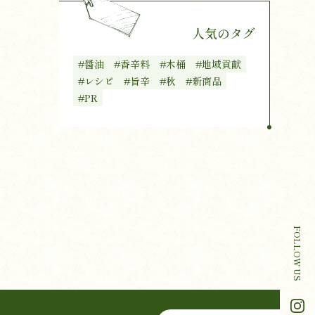
人気のタグ
#醤油
#香辛料
#木桶
#地域貢献
#レシピ
#旨辛
#秋
#新商品
#PR
FOLLOW US