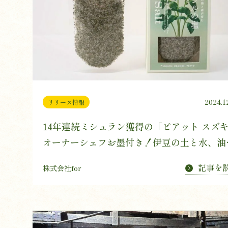
2024.1
リリース情報
14年連続ミシュラン獲得の「ピアット スズ
オーナーシェフお墨付き！伊豆の土と水、油
の海と森が育む「バジルの塩」が1000個限
記事を
株式会社for
売。シェフ監修の“簡単本格クリスマスレシ
ピ”も公開！