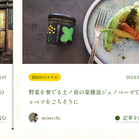
.01
2024.0
調味料のすすめ
の
野菜を奏でる土ノ音の菜種油ジェノベーゼ
ャベツをごちそうに
読む
記事を
misacchi