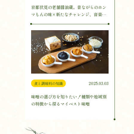
京都伏見の老舗醤油蔵。昔ながらのホン
マもんの味×新たなチャレンジ、音楽醸
造とは
2025.03.03
食と調味料の知識
味噌の選び方を知りたい！種類や地域別
の特徴から探るマイベスト味噌