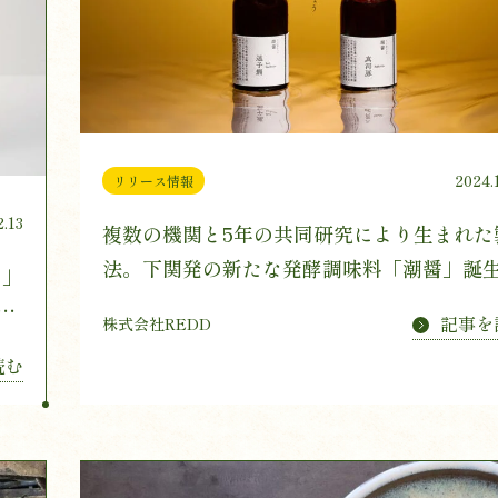
2024.
リリース情報
2.13
複数の機関と5年の共同研究により生まれた
法。下関発の新たな発酵調味料「潮醤」誕
キ」
谷
記事を
株式会社REDD
定発
読む