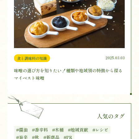
2025.03.03
食と調味料の知識
味噌の選び方を知りたい！種類や地域別の特徴から探る
マイベスト味噌
人気のタグ
#醤油
#香辛料
#木桶
#地域貢献
#レシピ
#旨辛
#秋
#新商品
#PR