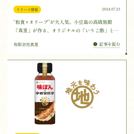
2024.07.23
リリース情報
“和食×オリーブ”が大人気。小豆島の高級旅館
「真里」が作る、オリジナルの「いりこ酢」とオ
リーブオイルのセット企画がクラウドファンディ
記事を読む
有限会社真里
ングでスタート！