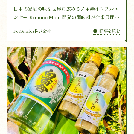
日本の家庭の味を世界に広める！主婦インフルエ
ンサー Kimono Mom 開発の調味料が全米展開の
スーパーに採択。店舗を回る全米横断ツアーのク
記事を読む
ForSmiles株式会社
ラウドファンディングが500万円突破。