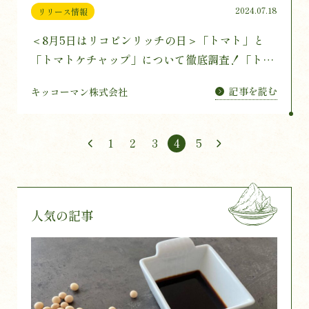
2024.07.18
リリース情報
＜8月5日はリコピンリッチの日＞「トマト」と
「トマトケチャップ」について徹底調査！「トマ
ト」と「トマトケチャップ」好きは、なんと全体
記事を読む
キッコーマン株式会社
の90％以上⁉
1
2
3
4
5
人気の記事