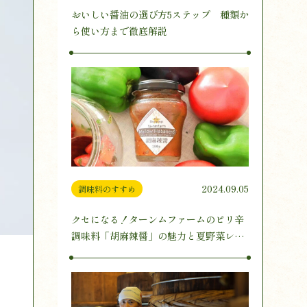
おいしい醤油の選び方5ステップ 種類か
ら使い方まで徹底解説
2024.09.05
調味料のすすめ
クセになる！ターンムファームのピリ辛
調味料「胡麻辣醤」の魅力と夏野菜レシ
ピ3選をご紹介