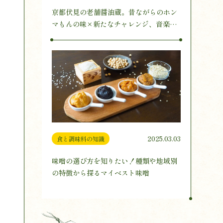
京都伏見の老舗醤油蔵。昔ながらのホン
マもんの味×新たなチャレンジ、音楽醸
造とは
2025.03.03
食と調味料の知識
味噌の選び方を知りたい！種類や地域別
の特徴から探るマイベスト味噌