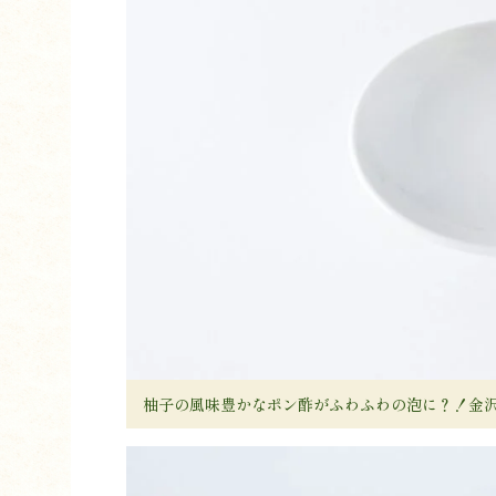
柚子の風味豊かなポン酢がふわふわの泡に？！金