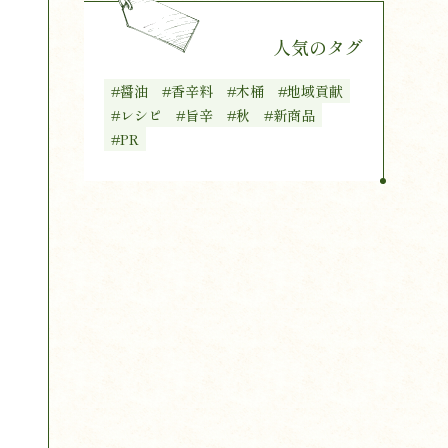
人気のタグ
#醤油
#香辛料
#木桶
#地域貢献
#レシピ
#旨辛
#秋
#新商品
#PR